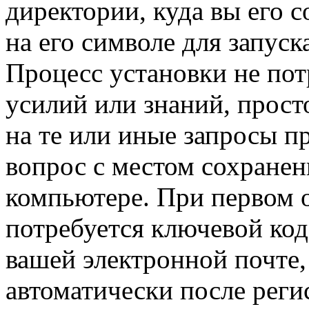
директории, куда вы его 
на его символе для запус
Процесс установки не пот
усилий или знаний, прост
на те или иные запросы 
вопрос с местом сохране
компьютере. При первом 
потребуется ключевой код
вашей электронной почте,
автоматически после реги