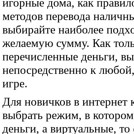
игорные дома, как правил
методов перевода наличны
выбирайте наиболее подхо
желаемую сумму. Как толь
перечисленные деньги, вы
непосредственно к любой,
игре.
Для новичков в интернет 
выбрать режим, в котором
деньги, а виртуальные, то