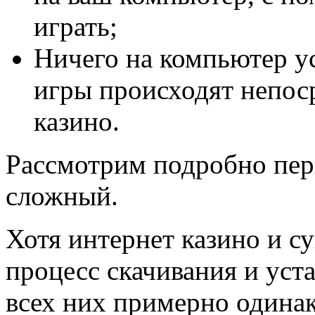
играть;
Ничего на компьютер ус
игры происходят непоср
казино.
Рассмотрим подробно перв
сложный.
Хотя интернет казино и с
процесс скачивания и уст
всех них примерно одина