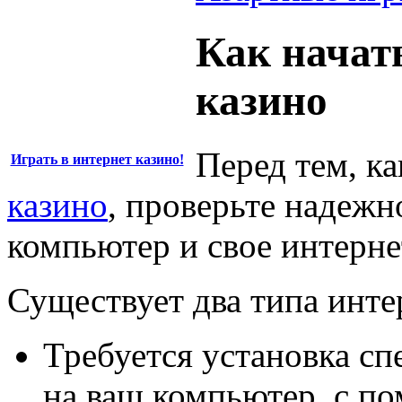
Как начать
казино
Перед тем, ка
Играть в интернет казино!
казино
, проверьте надежно
компьютер и свое интерне
Существует два типа инте
Требуется установка с
на ваш компьютер, с п