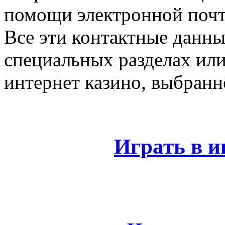
помощи электронной почт
Все эти контактные данны
специальных разделах или
интернет казино, выбранн
Играть в и