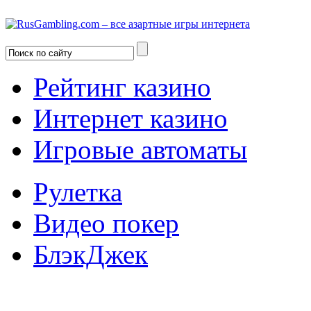
Рейтинг казино
Интернет казино
Игровые автоматы
Рулетка
Видео покер
БлэкДжек