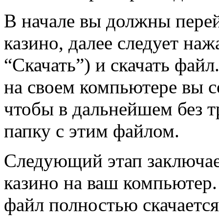
В начале вы должны перей
казино, далее следует наж
“Скачать”) и скачать файл
на своем компьютере вы с
чтобы в дальнейшем без 
папку с этим файлом.
Следующий этап заключает
казино на ваш компьютер.
файл полностью скачается,